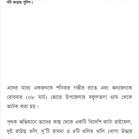
দবি করেছে পুলিশ।
‘বড় নাশকতার জন্য’ অস্ত্র নিয়ে বাগেরহাটে ঢুকছিল তারা
প্রস্তুতি’র
অভিযোগে
গ্রেপ্তার
২,
অস্ত্র
উদ্ধার
এদের মধ্যে একজনকে শনিবার গভীর রাতে এবং অন্যজনকে
রোববার (০৮ মার্চ) ভোরে উপজেলার বকুলতলা গ্রাম থেকে
আটক করা হয়।
পৃথক অভিযানে তাদের কাছ থেকে একটি বিদেশি কাটা রাইফেল,
দুই রাউন্ড গুলি, দু’টি রামদা ও ৫টি গুলির খালি খোসা উদ্ধার