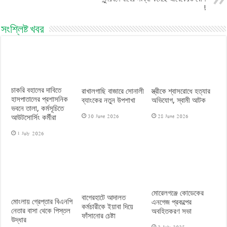
!
সংশ্লিষ্ট খবর
চাকরি বহালের দাবিতে
রাখালগাছি বাজারে সোনালী
স্ত্রীকে শ্বাসরোধে হত্যার
হাসপাতালের প্রশাসনিক
ব্যাংকের নতুন উপশাখা
অভিযোগ, স্বামী আটক
ভবনে তালা, কর্মসূচিতে
30 June 2026
28 June 2026
আউটসোর্সিং কর্মীরা
1 July 2026
মোরেলগঞ্জে কোডেকের
বাগেরহাটে আদালত
মোংলায় গ্রেপ্তার বিএনপি
এনগেজ প্রকল্পের
কর্মচারীকে ইয়াবা দিয়ে
নেতার বাসা থেকে পিস্তল
অবহিতকরণ সভা
ফাঁসানোর চেষ্টা
উদ্ধার
2 July 2025