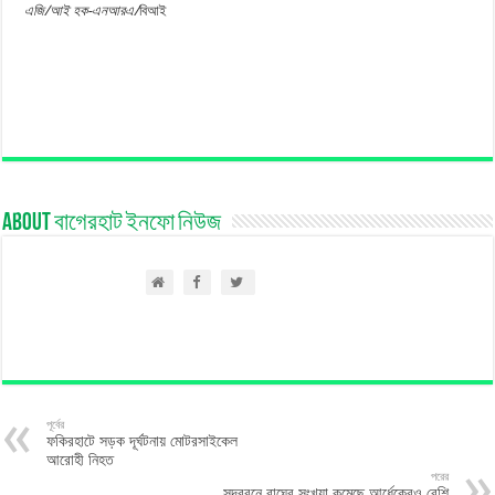
এজি/আই হক-এনআরএ/
বিআই
About বাগেরহাট ইনফো নিউজ
পূর্বের
ফকিরহাটে সড়ক দূর্ঘটনায় মোটরসাইকেল
আরোহী নিহত
পরের
সুন্দরবনে বাঘের সংখ্যা কমেছে আর্ধেকেরও বেশি