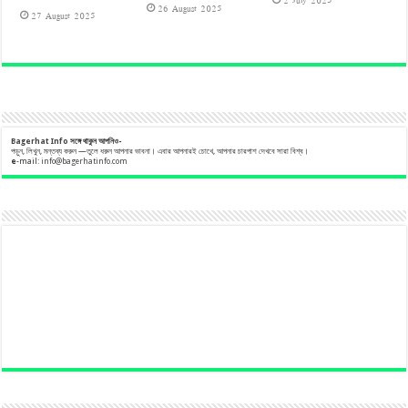
26 August 2025
27 August 2025
Bagerhat Info
সঙ্গে
থাকুন
আপনিও-
পড়ুন, লিখুন, মন্তব্য করুন —তুলে ধরুন আপনার ভাবনা। এবার আপনারই চোখে, আপনার চারপাশ দেখবে সারা বিশ্ব।
e
-mail:
info@bagerhatinfo.com