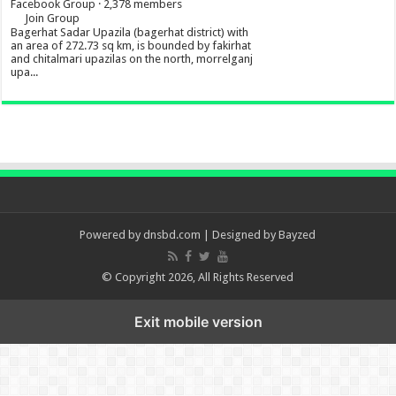
Facebook Group · 2,378 members
Join Group
Bagerhat Sadar Upazila (bagerhat district) with
an area of 272.73 sq km, is bounded by fakirhat
and chitalmari upazilas on the north, morrelganj
upa...
Powered by
dnsbd.com
| Designed by
Bayzed
© Copyright 2026, All Rights Reserved
Exit mobile version