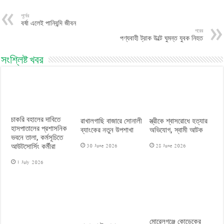
পূর্বের
বর্ষা এলেই পানিবন্দি জীবন
পরের
পণ্যবাহী ট্রাক উল্টে ঘুমন্ত যুবক নিহত
সংশ্লিষ্ট খবর
চাকরি বহালের দাবিতে
রাখালগাছি বাজারে সোনালী
স্ত্রীকে শ্বাসরোধে হত্যার
হাসপাতালের প্রশাসনিক
ব্যাংকের নতুন উপশাখা
অভিযোগ, স্বামী আটক
ভবনে তালা, কর্মসূচিতে
30 June 2026
28 June 2026
আউটসোর্সিং কর্মীরা
1 July 2026
মোরেলগঞ্জে কোডেকের