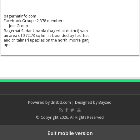
bagerhatinfo.com
Facebook Group · 2,378 members
Join Group
Bagerhat Sadar Upazila (bagerhat district) with
an area of 272.73 sq km, is bounded by fakirhat
and chitalmari upazilas on the north, morrelganj
upa...
Powered by
dnsbd.com
| Designed by
Bayzed
© Copyright 2026, All Rights Reserved
Exit mobile version