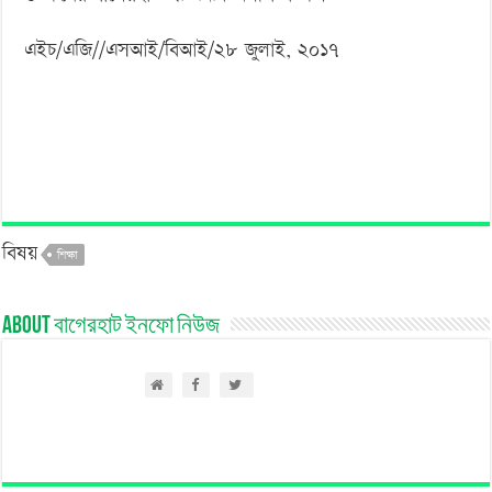
এইচ/এজি//এসআই/বিআই/২৮ জুলাই, ২০১৭
বিষয়
শিক্ষা
About বাগেরহাট ইনফো নিউজ