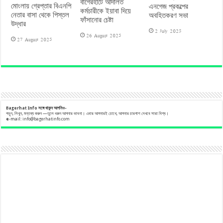
বাগেরহাটে আদালত
মোংলায় গ্রেপ্তার বিএনপি
এনগেজ প্রকল্পের
কর্মচারীকে ইয়াবা দিয়ে
নেতার বাসা থেকে পিস্তল
অবহিতকরণ সভা
ফাঁসানোর চেষ্টা
উদ্ধার
2 July 2025
26 August 2025
27 August 2025
Bagerhat Info
সঙ্গে
থাকুন
আপনিও-
পড়ুন, লিখুন, মন্তব্য করুন —তুলে ধরুন আপনার ভাবনা। এবার আপনারই চোখে, আপনার চারপাশ দেখবে সারা বিশ্ব।
e
-mail:
info@bagerhatinfo.com