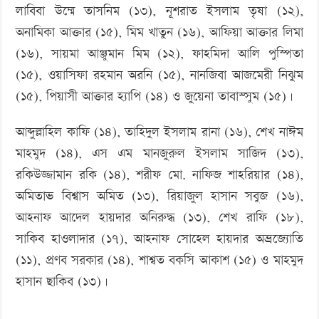
লাবিবা উম্মে তাসনিম (১৩), নূশরাত ইসলাম তৃষা (১২),
অনামিকা আক্তার (১৫), মিম খাতুন (১৬), আফিয়া আক্তার লিমা
(১৬), সায়মা আঞ্জুমান মিম (১২), ফাহমিদা আলি পুস্পিতা
(১৫), ওয়াসিফা রহমান অরনি (১৫), নানজিবা আজমেরী নিঝুম
(১৫), পিয়াসী আক্তার হ্যাপি (১৪) ও জুয়েনা তাবাস্সুম (১৫)।
আব্দুল্লাহিল কাফি (১৪), তাহিদুল ইসলাম রানা (১৬), শেখ নাঈম
মাহমুদ (১৪), এস এম মানজুরুল ইসলাম সাজিদ (১৩),
রকিউজ্জামান রকি (১৪), শরীফ মো. নাফিজ শাহরিয়ার (১৪),
অমিতাভ বিশ্বাস অমিত (১৩), রিয়াজুল হাসান সবুজ (১৬),
আহনাফ আদেল হায়দার অনিরুদ্ধ (১৩), শেখ রাফি (১৮),
সাকিব হাওলাদার (১৭), আহনাফ সোহেল হায়দার অভ্রজ্যোতি
(১১), প্রণব সরকার (১৪), শাশ্বত বকসি আকাশ (১৫) ও মাহমুদ
হাসান ছাকিব (১৩)।