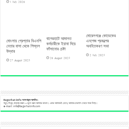
1 July 2026
মোরেলগঞ্জে কোডেকের
বাগেরহাটে আদালত
মোংলায় গ্রেপ্তার বিএনপি
এনগেজ প্রকল্পের
কর্মচারীকে ইয়াবা দিয়ে
নেতার বাসা থেকে পিস্তল
অবহিতকরণ সভা
ফাঁসানোর চেষ্টা
উদ্ধার
2 July 2025
26 August 2025
27 August 2025
Bagerhat Info
সঙ্গে
থাকুন
আপনিও-
পড়ুন, লিখুন, মন্তব্য করুন —তুলে ধরুন আপনার ভাবনা। এবার আপনারই চোখে, আপনার চারপাশ দেখবে সারা বিশ্ব।
e
-mail:
info@bagerhatinfo.com