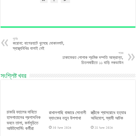
পূর্বের
করোনা: বাগেরহাটে খুলেছে দোকানপাট,
স্বাস্থ্যবিধির বালাই নেই
পরের
ঢাকাফেরত পোশাক শ্রমিক দম্পতি আক্রান্ত,
চিতলমারীতে ১১ বাড়ি লকডাউন
সংশ্লিষ্ট খবর
চাকরি বহালের দাবিতে
রাখালগাছি বাজারে সোনালী
স্ত্রীকে শ্বাসরোধে হত্যার
হাসপাতালের প্রশাসনিক
ব্যাংকের নতুন উপশাখা
অভিযোগ, স্বামী আটক
ভবনে তালা, কর্মসূচিতে
30 June 2026
28 June 2026
আউটসোর্সিং কর্মীরা