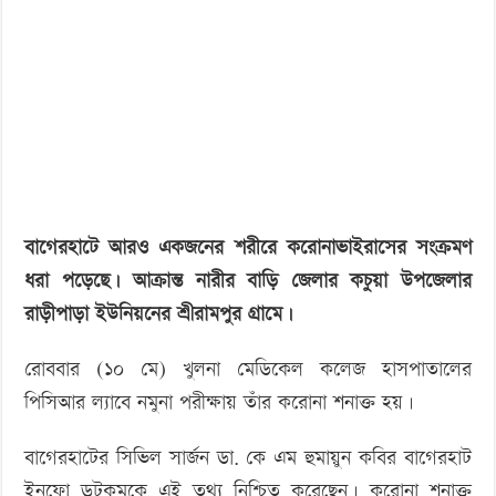
‘বড় নাশকতার জন্য’ অস্ত্র নিয়ে বাগেরহাটে ঢুকছিল তারা
করোনা
শনাক্ত
বাগেরহাটে আরও একজনের শরীরে করোনাভাইরাসের সংক্রমণ
ধরা পড়েছে। আক্রান্ত নারীর বাড়ি জেলার কচুয়া উপজেলার
রাড়ীপাড়া ইউনিয়নের শ্রীরামপুর গ্রামে।
রোববার (১০ মে) খুলনা মেডিকেল কলেজ হাসপাতালের
পিসিআর ল্যাবে নমুনা পরীক্ষায় তাঁর করোনা শনাক্ত হয়।
বাগেরহাটের সিভিল সার্জন ডা. কে এম হুমায়ুন কবির বাগেরহাট
ইনফো ডটকমকে এই তথ্য নিশ্চিত করেছেন। করোনা শনাক্ত