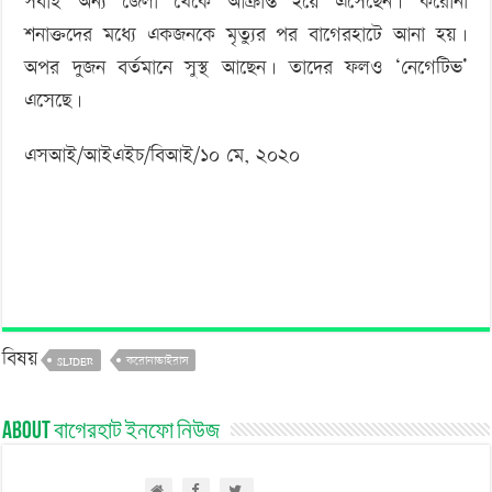
সবাই অন্য জেলা থেকে আক্রান্ত হয়ে এসেছেন। করোনা
শনাক্তদের মধ্যে একজনকে মৃত্যুর পর বাগেরহাটে আনা হয়।
অপর দুজন বর্তমানে সুস্থ আছেন। তাদের ফলও ‘নেগেটিভ’
এসেছে।
এসআই/আইএইচ/বিআই/১০ মে, ২০২০
বিষয়
SLIDER
করোনাভাইরাস
About বাগেরহাট ইনফো নিউজ