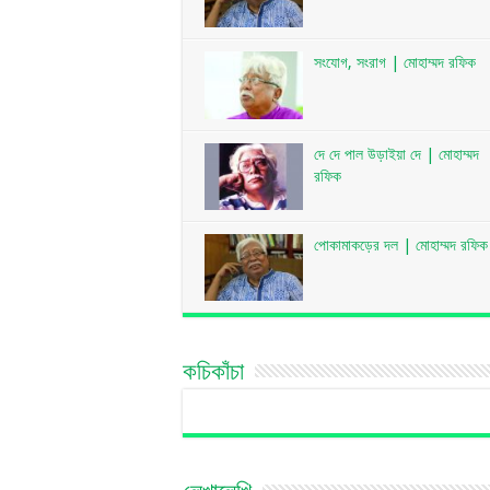
সংযোগ, সংরাগ | মোহাম্মদ রফিক
দে দে পাল উড়াইয়া দে | মোহাম্মদ
রফিক
পোকামাকড়ের দল | মোহাম্মদ রফিক
কচিকাঁচা