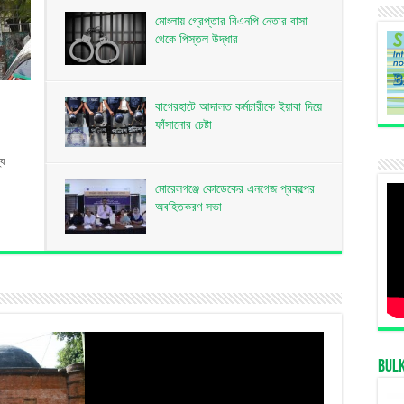
মোংলায় গ্রেপ্তার বিএনপি নেতার বাসা
থেকে পিস্তল উদ্ধার
বাগেরহাটে আদালত কর্মচারীকে ইয়াবা দিয়ে
ফাঁসানোর চেষ্টা
্য
মোরেলগঞ্জে কোডেকের এনগেজ প্রকল্পের
অবহিতকরণ সভা
Bul