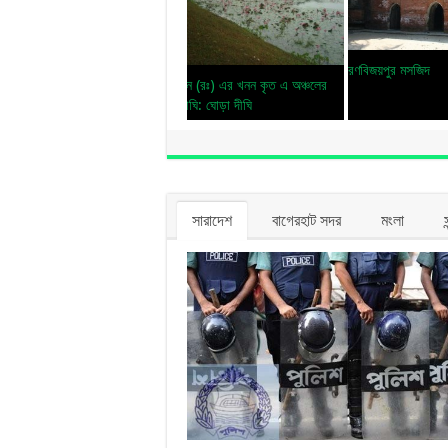
রণবিজয়পুর মসজিদ
সারাদেশ
বাগেরহাট সদর
মংলা