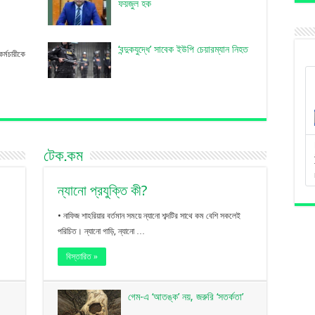
ফয়জুল হক
‘বন্দুকযুদ্ধে’ সাবেক ইউপি চেয়ারম্যান নিহত
্মচারীকে
টেক.কম
ন্যানো প্রযুক্তি কী?
• নাফিজ শাহরিয়ার বর্তমান সময়ে ন্যানো শব্দটির সাথে কম বেশি সকলেই
পরিচিত। ন্যানো গাড়ি, ন্যানো …
বিস্তারিত »
গেম-এ ‘আতঙ্ক’ নয়, জরুরি ‘সতর্কতা’