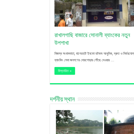
রাখালগাছি বাজারে সোনালী ব্যাংকের নতুন
উপশাখা
নিজস্ব সংবাদদাতা, বাগেরহাট ইনফো ডটকম আধুনিক, দ্রুত ও নির্ভরযোগ
ব্যাংকিং সেবা জনগণের দোরগোড়ায় পৌঁছে দেওয়ার …
বিস্তারিত »
দর্শনীয় স্থান