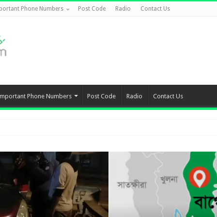
portant Phone Numbers
Post Code
Radio
Contact Us
Important Phone Numbers
Post Code
Radio
Contact Us