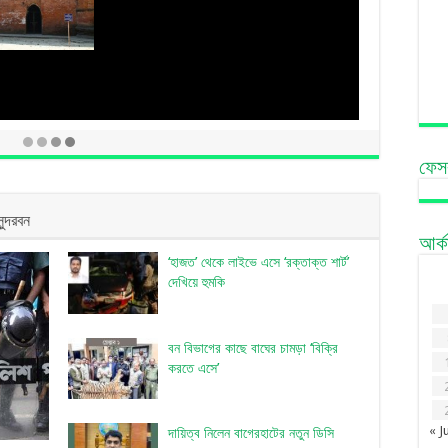
ফেস
সুন্দরবন
আর্
‘হাজত’ থেকে লাইভে এসে ‘রক্তাক্ত শার্ট’
দেখিয়ে হুমকি
বন বিভাগের কাছে বাঘের চামড়া ‘বিক্রি
করতে এসে’
« J
দায়িত্ব নিলেন বাগেরহাটের নতুন ডিসি