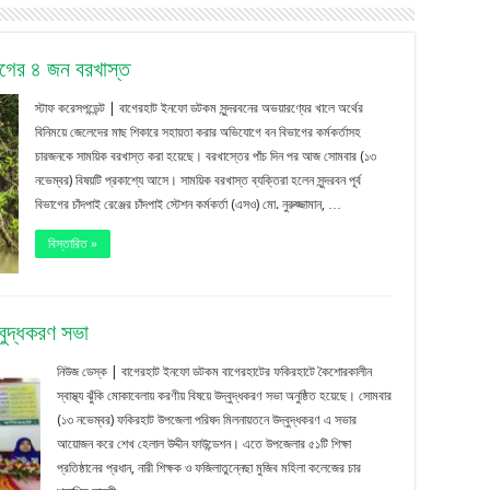
ভাগের ৪ জন বরখাস্ত
স্টাফ করেসপন্ডেন্ট | বাগেরহাট ইনফো ডটকম সুন্দরবনের অভয়ারণ্যের খালে অর্থের
বিনিময়ে জেলেদের মাছ শিকারে সহায়তা করার অভিযোগে বন বিভাগের কর্মকর্তাসহ
চারজনকে সাময়িক বরখাস্ত করা হয়েছে। বরখাস্তের পাঁচ দিন পর আজ সোমবার (১৩
নভেম্বর) বিষয়টি প্রকাশ্যে আসে। সাময়িক বরখাস্ত ব্যক্তিরা হলেন সুন্দরবন পূর্ব
বিভাগের চাঁদপাই রেঞ্জের চাঁদপাই স্টেশন কর্মকর্তা (এসও) মো. নুরুজ্জামান, …
বিস্তারিত »
্বুদ্ধকরণ সভা
নিউজ ডেস্ক | বাগেরহাট ইনফো ডটকম বাগেরহাটের ফকিরহাটে কৈশোরকালীন
স্বাস্থ্য ঝুঁকি মোকাবেলায় করণীয় বিষয়ে উদ্বুদ্ধকরণ সভা অনুষ্ঠিত হয়েছে। সোমবার
(১৩ নভেম্বর) ফকিরহাট উপজেলা পরিষদ মিলনায়তনে উদ্বুদ্ধকরণ এ সভার
আয়োজন করে শেখ হেলাল উদ্দীন ফাউন্ডেশন। এতে উপজেলার ৫১টি শিক্ষা
প্রতিষ্ঠানের প্রধান, নারী শিক্ষক ও ফজিলাতুন্নেছা মুজিব মহিলা কলেজের চার