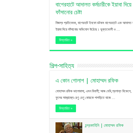
বাগেরহাটে আদালত কর্মচারীকে ইয়াবা দিয়ে
ফাঁসানোর চেষ্টা
নিজস্ব প্রতিবেদক, বাগেরহাট ইনফো ডটকম বাগেরহাটে এক আদালত কর
ইয়াবা দিয়ে ফাঁসানোর অভিযোগ উঠেছে। ভুক্তভোগী ও …
বিস্তারিত »
শিল্প-সাহিত্য
এ কোন গোলাপ | মোহাম্মদ রফিক
মোহাম্মদ রফিক ভালোবাসা, এমন বিবাগী; আজ দেখি,প্রশান্ত বিকেলে,
ফুলের সাম্রাজ্যে রেণু রেণু কোরকে পাপড়িতে বাজে …
বিস্তারিত »
চন্দ্রকাহিনি | মোহাম্মদ রফিক