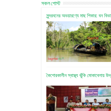
সকল পোস্ট
সুন্দরবনের অভয়ারণ্যে মাছ শিকার: বন বি
কৈশোরকালীন স্বাস্থ্য ঝুঁকি মোকাবেলায় উদ