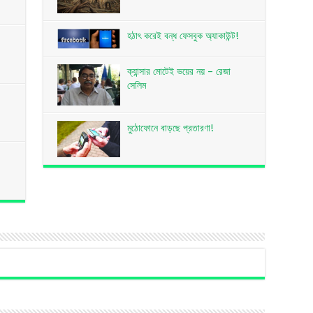
হঠাৎ করেই বন্ধ ফেসবুক অ্যাকাউন্ট!
ক্যান্সার মোটেই ভয়ের নয় – রেজা
সেলিম
মুঠোফোনে বাড়ছে প্রতারণা!