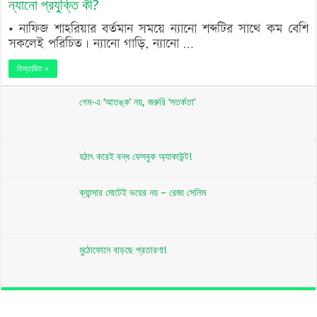
ন্যানো প্রযুক্তি কী?
• নাফিজ শাহরিয়ার বর্তমান সময়ে ন্যানো শব্দটির সাথে কম বেশি
সকলেই পরিচিত। ন্যানো গাড়ি, ন্যানো …
বিস্তারিত »
গেম-এ ‘আতঙ্ক’ নয়, জরুরি ‘সতর্কতা’
হঠাৎ করেই বন্ধ ফেসবুক অ্যাকাউন্ট!
ক্যান্সার মোটেই ভয়ের নয় – রেজা সেলিম
মুঠোফোনে বাড়ছে প্রতারণা!