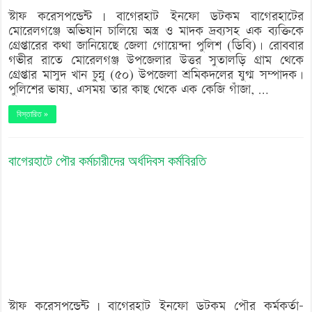
স্টাফ করেসপন্ডেন্ট | বাগেরহাট ইনফো ডটকম বাগেরহাটের
মোরেলগঞ্জে অভিযান চালিয়ে অস্ত্র ও মাদক দ্রব্যসহ এক ব্যক্তিকে
গ্রেপ্তারের কথা জানিয়েছে জেলা গোয়েন্দা পুলিশ (ডিবি)। রোববার
গভীর রাতে মোরেলগঞ্জ উপজেলার উত্তর সুতালড়ি গ্রাম থেকে
গ্রেপ্তার মাসুদ খান চুন্নু (৫০) উপজেলা শ্রমিকদলের যুগ্ম সম্পাদক।
পুলিশের ভাষ্য, এসময় তার কাছ থেকে এক কেজি গাঁজা, …
বিস্তারিত »
বাগেরহাটে পৌর কর্মচারীদের অর্ধদিবস কর্মবিরতি
স্টাফ করেসপন্ডেন্ট | বাগেরহাট ইনফো ডটকম পৌর কর্মকর্তা-