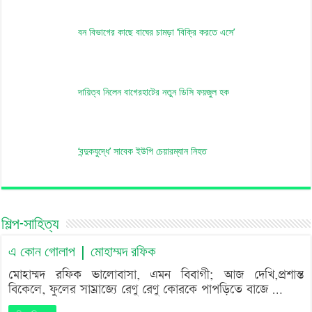
বন বিভাগের কাছে বাঘের চামড়া ‘বিক্রি করতে এসে’
দায়িত্ব নিলেন বাগেরহাটের নতুন ডিসি ফয়জুল হক
‘বন্দুকযুদ্ধে’ সাবেক ইউপি চেয়ারম্যান নিহত
শিল্প-সাহিত্য
এ কোন গোলাপ | মোহাম্মদ রফিক
মোহাম্মদ রফিক ভালোবাসা, এমন বিবাগী; আজ দেখি,প্রশান্ত
বিকেলে, ফুলের সাম্রাজ্যে রেণু রেণু কোরকে পাপড়িতে বাজে …