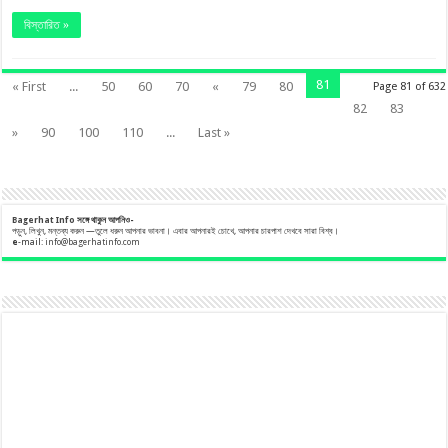
বিস্তারিত »
81
« First
...
50
60
70
«
79
80
Page 81 of 632
82
83
»
90
100
110
...
Last »
Bagerhat Info
সঙ্গে
থাকুন
আপনিও-
পড়ুন, লিখুন, মন্তব্য করুন —তুলে ধরুন আপনার ভাবনা। এবার আপনারই চোখে, আপনার চারপাশ দেখবে সারা বিশ্ব।
e
-mail:
info@bagerhatinfo.com