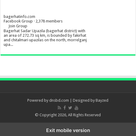
bagerhatinfo.com
Facebook Group · 2,378 members
Join Group
Bagerhat Sadar Upazila (bagerhat district) with
an area of 272.73 sq km, is bounded by fakirhat
and chitalmari upazilas on the north, morrelganj
upa...
Powered by
dnsbd.com
| Designed by
Bayzed
© Copyright 2026, All Rights Reserved
Exit mobile version