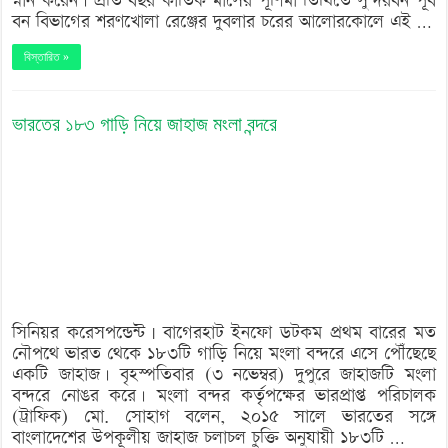
স্নান করেন। প্রতি বছর কার্তিক মাসের পূর্ণিমা তিথিতে সুন্দরবন পূর্ব
বন বিভাগের শরণখোলা রেঞ্জের দুবলার চরের আলোরকোলে এই …
বিস্তারিত »
ভারতের ১৮৩ গাড়ি নিয়ে জাহাজ মংলা বন্দরে
সিনিয়র করেসপন্ডেন্ট | বাগেরহাট ইনফো ডটকম প্রথম বারের মত
নৌপথে ভারত থেকে ১৮৩টি গাড়ি নিয়ে মংলা বন্দরে এসে পৌঁছেছে
একটি জাহাজ। বৃহস্পতিবার (৩ নভেম্বর) দুপুরে জাহাজটি মংলা
বন্দরে নোঙর করে। মংলা বন্দর কর্তৃপক্ষের ভারপ্রাপ্ত পরিচালক
(ট্রাফিক) মো. সোহাগ বলেন, ২০১৫ সালে ভারতের সঙ্গে
বাংলাদেশের উপকূলীয় জাহাজ চলাচল চুক্তি অনুযায়ী ১৮৩টি …