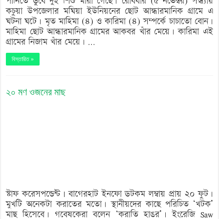
পানিতে ডুবে দুই শিশু মারা গেছে। রোববার (৫ নভেম্বর) সন্ধ্যায়
কচুয়া উপজেলার মঘিয়া ইউনিয়নের ছোট আন্ধারমানিক গ্রামে এ
ঘটনা ঘটে। মৃত মাহিমা (৪) ও কারিমা (৪) সম্পর্কে চাচাতো বোন।
মাহিমা ছোট আন্ধারমানিক গ্রামের আকবর খাঁর মেয়ে। কারিমা এই
গ্রামের নিজাম খাঁর মেয়ে। …
বিস্তারিত »
২০ মণ ওজনের মাছ
স্টাফ করেসপন্ডেন্ট | বাগেরহাট ইনফো ডটকম লম্বায় প্রায় ২০ ফুট।
মুখটি অনেকটা করাতের মতো। স্থানীয়দের কাছে পরিচিত ‘খটক’
মাছ হিসেবে। গবেষকেরা বলেন ‘করাতি হাঙর’। ইংরেজি Saw