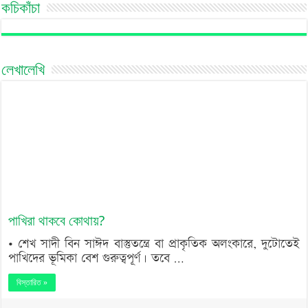
কচিকাঁচা
লেখালেখি
পাখিরা থাকবে কোথায়?
• শেখ সাদী বিন সাঈদ বাস্তুতন্ত্রে বা প্রাকৃতিক অলংকারে, দুটোতেই
পাখিদের ভূমিকা বেশ গুরুত্বপূর্ণ। তবে …
বিস্তারিত »