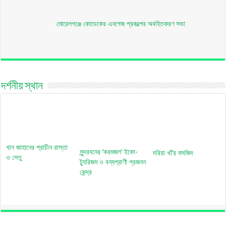
মোরেলগঞ্জে কোডেকের এনগেজ প্রকল্পের অবহিতকরণ সভা
দর্শনীয় স্থান
খান জাহানের প্রাচীন রাস্তা
সুন্দরবনের ‘করমজল’ ইকো-
দরিয়া খাঁ’র মসজিদ
ও সেতু
ট্যুরিজম ও বন্যপ্রাণী প্রজনন
কেন্দ্র