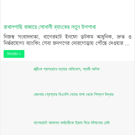
রাখালগাছি বাজারে সোনালী ব্যাংকের নতুন উপশাখা
নিজস্ব সংবাদদাতা, বাগেরহাট ইনফো ডটকম আধুনিক, দ্রুত ও
নির্ভরযোগ্য ব্যাংকিং সেবা জনগণের দোরগোড়ায় পৌঁছে দেওয়ার …
বিস্তারিত »
স্ত্রীকে শ্বাসরোধে হত্যার অভিযোগ, স্বামী আটক
মোংলায় গ্রেপ্তার বিএনপি নেতার বাসা থেকে পিস্তল উদ্ধার
বাগেরহাটে আদালত কর্মচারীকে ইয়াবা দিয়ে ফাঁসানোর চেষ্টা