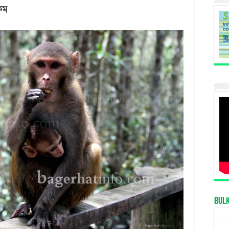
সুন্দরবনের
কম
‘করমজল’
ইকো-
ট্যুরিজম
ও
বন্যপ্রাণী
প্রজনন
কেন্দ্র
Bul