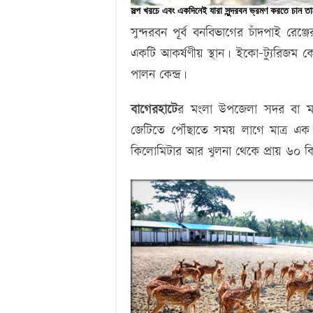
সল্প খরচে এবং একদিনেই যারা সুন্দরবন ভ্রমণ করতে চান তা
সুন্দরবন পূর্ব বনবিভাগের চাঁদপাই রেঞ্
একটি আকর্ষণীয় স্থান। ইকো-ট্যুরিজম কে
পালন কেন্দ্র।
বাগেরহাটে
র মংলা উপজেলা সদর বা মং
জেটিতে পৌঁছাতে সময় লাগে মাত্র এক থ
কিলোমিটার আর খুলনা থেকে প্রায় ৬০ ক