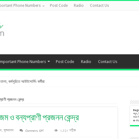
portant Phone Numbers
Post Code
Radio
Contact Us
Important Phone Numbers
Post Code
Radio
Contact Us
লা, কর্মসূচিতে আউটসোর্সিং কর্মীরা
রাণী প্রজনন কেন্দ্র
Bag
পড়ুন,
জম ও বন্যপ্রাণী প্রজনন কেন্দ্র
সারা 
e
-m
on
ান
,
সুন্দরবন
Comments Off
1,521 পঠিত