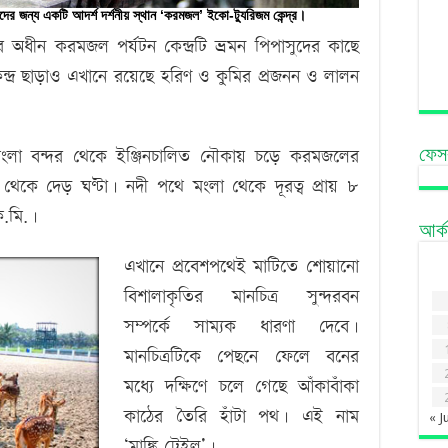
দের জন্য একটি আদর্শ দর্শনীয় স্থান ‘করমজল’ ইকো-ট্যুরিজম কেন্দ্র।
জের অধীন করমজল পর্যটন কেন্দ্রটি ভ্রমন পিপাসুদের কাছে
ন্দ্র ছাড়াও এখানে রয়েছে হরিণ ও কুমির প্রজনন ও লালন
লা বন্দর থেকে ইঞ্জিনচালিত নৌকায় চড়ে করমজলের
ফেস
েকে দেড় ঘণ্টা। নদী পথে মংলা থেকে দূরত্ব প্রায় ৮
ি.মি.।
আর্
এখানে প্রবেশপথেই মাটিতে শোয়ানো
বিশালাকৃতির মানচিত্র সুন্দরবন
সম্পর্কে সাম্যক ধারণা দেবে।
মানচিত্রটিকে পেছনে ফেলে বনের
মধ্যে দক্ষিণে চলে গেছে আঁকাবাঁকা
কাঠের তৈরি হাঁটা পথ। এই নাম
« J
‘মাঙ্কি ট্রেইল’।