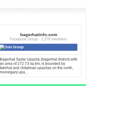
bagerhatinfo.com
Facebook Group · 2,378 members
Join Group
Bagerhat Sadar Upazila (bagerhat district) with
an area of 272.73 sq km, is bounded by
fakirhat and chitalmari upazilas on the north,
morrelganj upa...