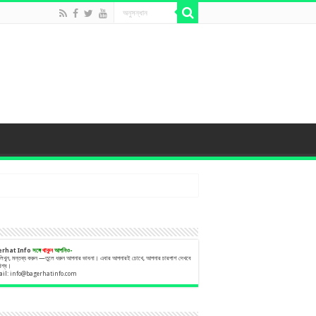
erhat Info
সঙ্গে
থাকুন
আপনিও-
 লিখুন, মন্তব্য করুন —তুলে ধরুন আপনার ভাবনা। এবার আপনারই চোখে, আপনার চারপাশ দেখবে
বিশ্ব।
ail:
info@bagerhatinfo.com