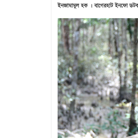
ইনজামামুল হক । বাগেরহাট ইনফো ডট