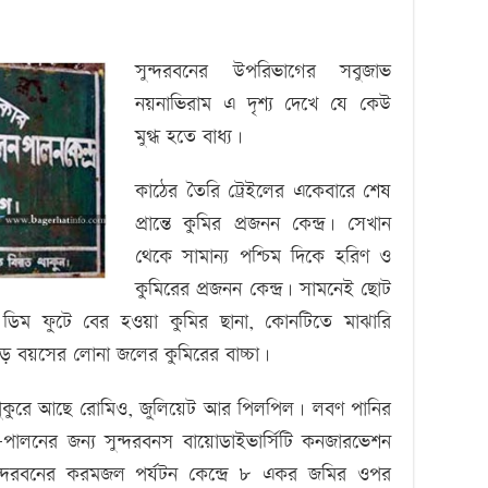
সুন্দরবনের উপরিভাগের সবুজাভ
নয়নাভিরাম এ দৃশ্য দেখে যে কেউ
মুগ্ধ হতে বাধ্য।
কাঠের তৈরি ট্রেইলের একেবারে শেষ
প্রান্তে কুমির প্রজনন কেন্দ্র। সেখান
থেকে সামান্য পশ্চিম দিকে হরিণ ও
কুমিরের প্রজনন কেন্দ্র। সামনেই ছোট
ডিম ফুটে বের হওয়া কুমির ছানা, কোনটিতে মাঝারি
বয়সের লোনা জলের কুমিরের বাচ্চা।
 পুকুরে আছে রোমিও, জুলিয়েট আর পিলপিল। লবণ পানির
লন-পালনের জন্য সুন্দরবনস বায়োডাইভার্সিটি কনজারভেশন
ুন্দরবনের করমজল পর্যটন কেন্দ্রে ৮ একর জমির ওপর