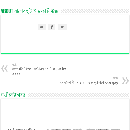
About বাগেরহাট ইনফো নিউজ
পূর্বের
জনপ্রতি ফিতরা সর্বনিম্ন ৭০ টাকা, সর্বোচ্চ
২২০০
পরের
কালবৈশাখী: গাছ চাপায় মাদ্রাসাছাত্রের মৃত্যু
সংশ্লিষ্ট খবর
চাকরি বহালের দাবিতে