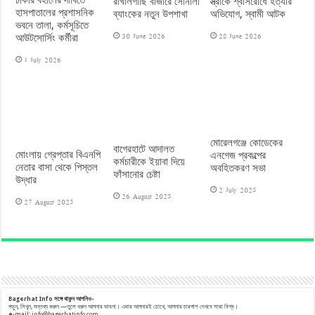
রাখালগাছি বাজারে সোনালী
স্ত্রীকে শ্বাসরোধে হত্যার
হাসপাতালের প্রশাসনিক
ব্যাংকের নতুন উপশাখা
অভিযোগ, স্বামী আটক
ভবনে তালা, কর্মসূচিতে
30 June 2026
28 June 2026
আউটসোর্সিং কর্মীরা
1 July 2026
মোরেলগঞ্জে কোডেকের
বাগেরহাটে আদালত
মোংলায় গ্রেপ্তার বিএনপি
এনগেজ প্রকল্পের
কর্মচারীকে ইয়াবা দিয়ে
নেতার বাসা থেকে পিস্তল
অবহিতকরণ সভা
ফাঁসানোর চেষ্টা
উদ্ধার
2 July 2025
26 August 2025
27 August 2025
Bagerhat Info
সঙ্গে
থাকুন
আপনিও-
পড়ুন, লিখুন, মন্তব্য করুন —তুলে ধরুন আপনার ভাবনা। এবার আপনারই চোখে, আপনার চারপাশ দেখবে সারা বিশ্ব।
e
-mail:
info@bagerhatinfo.com