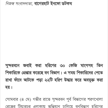
‘বড় নাশকতার জন্য’ অস্ত্র নিয়ে বাগেরহাটে ঢুকছিল তারা
নিজস্ব সংবাদদাতা,
বাগেরহাট ইনফো ডটকম
ফাঁদে
আটকা
২২
হরিণ’
অবমুক্ত
সুন্দরবনে জবাই করা হরিণের ৩০ কেজি মাংসসহ তিন
শিকারিকে গ্রেপ্তার করেছে বন বিভাগ। এ সময় শিকারিদের পেতে
রাখা ফাঁদে আটকে পড়া ২২টি হরিণ উদ্ধার করে অবমুক্ত করা
হয়।
সোমবার (৪ মে) গভীর রাতে সুন্দরবন পূর্ব বিভাগের শরণখোলা
রেঞ্জের টিয়ারচর এলাকায় অভিযান চালিয়ে বনবিভাগ হরিণের