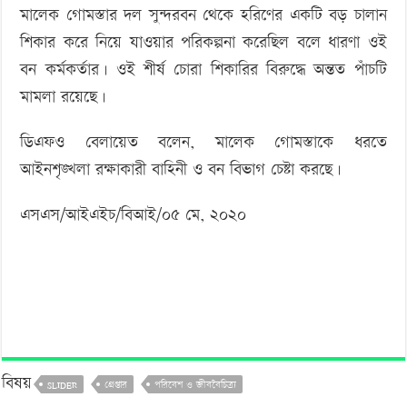
মালেক গোমস্তার দল সুন্দরবন থেকে হরিণের একটি বড় চালান
শিকার করে নিয়ে যাওয়ার পরিকল্পনা করেছিল বলে ধারণা ওই
বন কর্মকর্তার। ওই শীর্ষ চোরা শিকারির বিরুদ্ধে অন্তত পাঁচটি
মামলা রয়েছে।
ডিএফও বেলায়েত বলেন, মালেক গোমস্তাকে ধরতে
আইনশৃঙ্খলা রক্ষাকারী বাহিনী ও বন বিভাগ চেষ্টা করছে।
এসএস/আইএইচ/বিআই/০৫ মে, ২০২০
বিষয়
SLIDER
গ্রেপ্তার
পরিবেশ ও জীববৈচিত্র্য