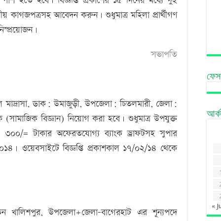
পাশ হতে হবে। বিজ্ঞপ্তি প্রকাশের ১৫ দিনের মধ্যে দুই
ীয় কাগজপত্রসহ আবেদন করুন। শুধুমাত্র মহিলা প্রার্থীগণ
িস্প্রয়োজন।
সভাপতি
ফেস
ল মাদ্রাসা, ডাক: উমাজুড়ী, উপজেলা: চিতলমারী, জেলা:
আর্
(সামাজিক বিজ্ঞান) নিয়োগ করা হবে। শুধুমাত্র উপযুক্ত
হবে। ৩০০/= টাকার অফেরতযোগ্য ব্যাংক ড্রাফটসহ সুপার
৪। ওয়েবসাইটে বিজ্ঞপ্তি প্রকাশকাল ১৭/০২/১৪ থেকে
« J
 খালিশপুর, উপজেলা+জেলা-বাগেরহাট এর শূন্যপদে