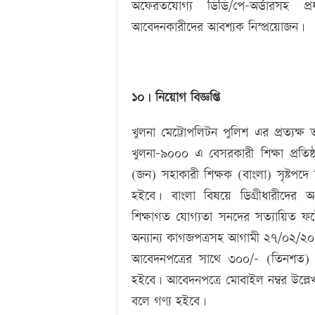
অফেরতযোগ্য ডিডি/পে-অর্ডারসহ প
আবেদনকারীদের আবশ্যক নিস্প্রয়োজন।
১০। নিয়োগ বিজ্ঞপ্তি
খুলনা মেট্রোপলিটন পুলিশ এর প্রত্যক্ষ ত
খুলনা-৯০০০ এ বেসরকারী শিক্ষা প্রতি
(জন) সহাকারী শিক্ষক (বাংলা) সৃষ্টপদে
হইবে। বাংলা বিষয়ে ডিগ্রীধারীদের অগ্
শিক্ষাগত যোগ্যতা সনদের সত্যায়িত ফ
অন্যান্য কাগজপত্রসহ আগামী ২৭/০২/২০
আবেদনপত্রের সাথে ৩০০/- (তিনশত) ট
হইবে। আবেদনপত্রে মোবাইল নম্বর উল্লেখ 
বলে গণ্য হইবে।