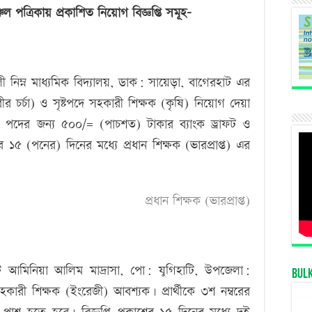
নিয়োগ
্চল পত্রিকায় প্রকাশিত নিয়োগ বিজ্ঞপ্তি সমূহ-
বিজ্ঞপ্তি-
১৯
ফেব্রুয়ারী
 নিম্ন মাধ্যমিক বিদ্যালয়, ডাক: সায়েড়া, বাগেরহাট এর
২০১৪
র চর্চা) ও সৃষ্টপদে সহকারী শিক্ষক (কৃষি) নিয়োগ দেয়া
য় পদের জন্য ৫০০/= (পাচশত) টাকার ব্যাংক ড্রাফট ও
ের ১৫ (পনের) দিনের মধ্যে প্রধান শিক্ষক (ভারপ্রাপ্ত) এর
প্রধান শিক্ষক (ভারপ্রাপ্ত)
ি আমিনিয়া আলিম মাদ্রাসা, পো: যুগিহাটি, উপজেলা:
Bul
কারী শিক্ষক (ইংরেজী) আবশ্যক। প্রার্থীকে ৩শ নম্বরের