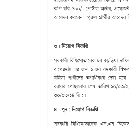
ইংরেজীসহ স্নাতক/ইংরেজী বিষয়ে সম্মান 
কপি ছবি ৫০০/- পোস্টাল অর্ডার, প্রয়োজন
আবেদন করবেন। পুরুষ প্রার্থীর আবেদন ন
৩। নিয়োগ বিজ্ঞপ্তি
সরকারী বিধিমোতাবেক চর কচুড়িয়া দাখি
বাগেরহাট এর জন্য ১ জন সহকারী শিক্ষক 
মহিলা প্রার্থীদের অগ্রাধীকার দেয়া 
বরাবর পৌছানোর শেষ তারিখ ১০/০৩/২০১
৩০/০৩/১৪ খ্রি:।
৪। পুন: নিয়োগ বিজ্ঞপ্তি
সরকারি বিধিমোতাবেক এস.এস নিকেতন