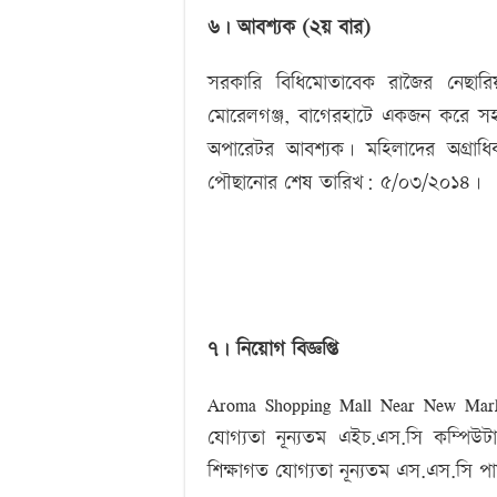
৬। আবশ্যক (২য় বার)
সরকারি বিধিমোতাবেক রাজৈর নেছারিয়া
মোরেলগঞ্জ, বাগেরহাটে একজন করে সহকা
অপারেটর আবশ্যক। মহিলাদের অগ্রাধ
পৌছানোর শেষ তারিখ: ৫/০৩/২০১৪।
৭। নিয়োগ বিজ্ঞপ্তি
Aroma Shopping Mall Near New Mark
যোগ্যতা নূন্যতম এইচ.এস.সি কম্পিউ
শিক্ষাগত যোগ্যতা নূন্যতম এস.এস.সি