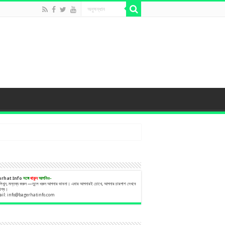
erhat Info
সঙ্গে
থাকুন
আপনিও-
 লিখুন, মন্তব্য করুন —তুলে ধরুন আপনার ভাবনা। এবার আপনারই চোখে, আপনার চারপাশ দেখবে
বিশ্ব।
ail:
info@bagerhatinfo.com