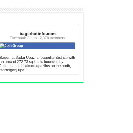
bagerhatinfo.com
Facebook Group · 2,378 members
Join Group
Bagerhat Sadar Upazila (bagerhat district) with
an area of 272.73 sq km, is bounded by
fakirhat and chitalmari upazilas on the north,
morrelganj upa...