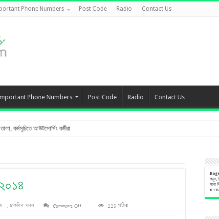
portant Phone Numbers
Post Code
Radio
Contact Us
Important Phone Numbers
Post Code
Radio
Contact Us
লা, কর্মসূচিতে আউটসোর্সিং কর্মীরা
Bag
পড়ুন,
ী ২০১৪
সারা 
e
-m
on
...
,
চাকরির খবর
Comments Off
228 পঠিত