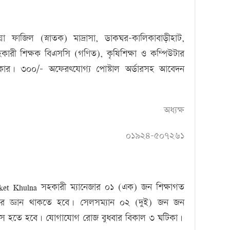
 ফাজিল (স্নাতক) মাদ্রাসা, ডাকঘর-কালিকাবাড়ীহাট,
রী শিক্ষক বিএসসি (গণিত), কৃষিশিক্ষা ও কম্পিউটার
িকার। ৩০০/- অফেরৎযোগ্য পোস্টাল অর্ডারসহ আবেদন
অধ্যক্ষ
০১৯২৪-৫০৭২৬১
et Khulna সহকারী ম্যানেজার ০১ (এক) জন শিক্ষাগত
টার জ্ঞান থাকতে হবে। সেলসম্যান ০২ (দুই) জন জন
 পাস হতে হবে। যোগাযোগ রোজ বুধবার বিকাল ৩ ঘটিকা।