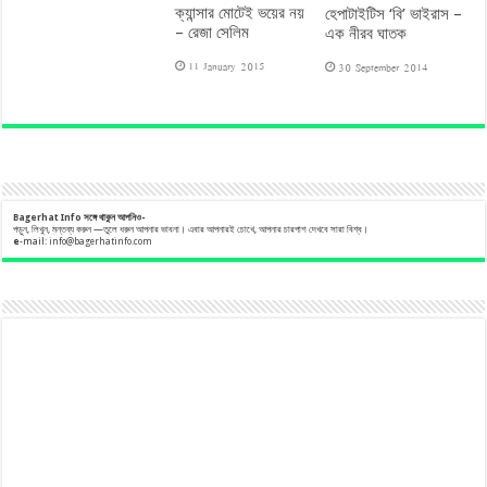
ক্যান্সার মোটেই ভয়ের নয়
হেপাটাইটিস ‘বি’ ভাইরাস –
– রেজা সেলিম
এক নীরব ঘাতক
11 January 2015
30 September 2014
Bagerhat Info
সঙ্গে
থাকুন
আপনিও-
পড়ুন, লিখুন, মন্তব্য করুন —তুলে ধরুন আপনার ভাবনা। এবার আপনারই চোখে, আপনার চারপাশ দেখবে সারা বিশ্ব।
e
-mail:
info@bagerhatinfo.com