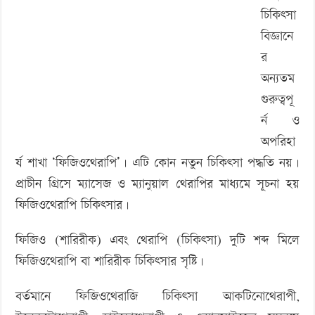
‘বড় নাশকতার জন্য’ অস্ত্র নিয়ে বাগেরহাটে ঢুকছিল তারা
চিকিৎসা
বিজ্ঞানে
র
অন্যতম
গুরুত্বপূ
র্ন ও
অপরিহা
র্য শাখা ‘ফিজিওথেরাপি’। এটি কোন নতুন চিকিৎসা পদ্ধতি নয়।
প্রাচীন গ্রিসে ম্যাসেজ ও ম্যানুয়াল থেরাপির মাধ্যমে সূচনা হয়
ফিজিওথেরাপি চিকিৎসার।
ফিজিও (শারিরীক) এবং থেরাপি (চিকিৎসা) দুটি শব্দ মিলে
ফিজিওথেরাপি বা শারিরীক চিকিৎসার সৃষ্টি।
বর্তমানে ফিজিওথেরাজি চিকিৎসা আকটিনোথেরাপী,