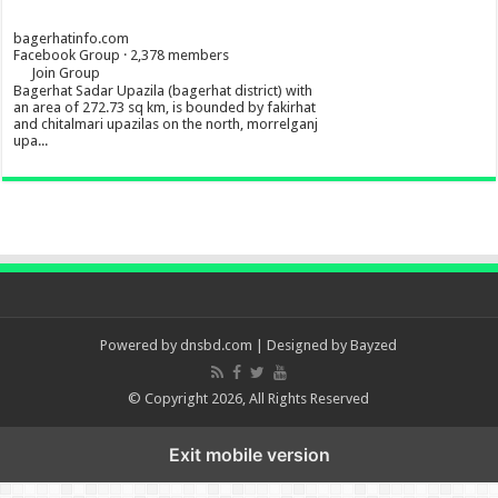
bagerhatinfo.com
Facebook Group · 2,378 members
Join Group
Bagerhat Sadar Upazila (bagerhat district) with
an area of 272.73 sq km, is bounded by fakirhat
and chitalmari upazilas on the north, morrelganj
upa...
Powered by
dnsbd.com
| Designed by
Bayzed
© Copyright 2026, All Rights Reserved
Exit mobile version