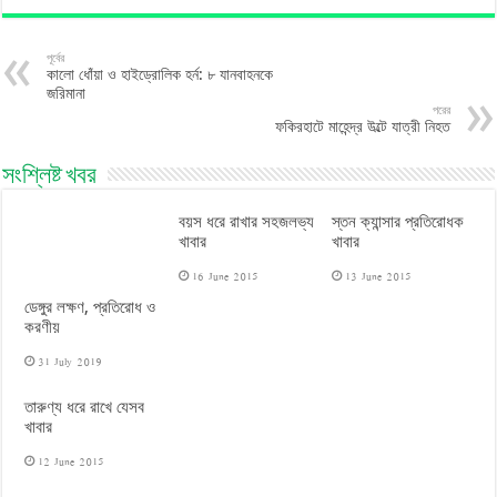
পূর্বের
কালো ধোঁয়া ও হাইড্রোলিক হর্ন: ৮ যানবাহনকে
জরিমানা
পরের
ফকিরহাটে মাহেন্দ্র উল্টে যাত্রী নিহত
সংশ্লিষ্ট খবর
বয়স ধরে রাখার সহজলভ্য
স্তন ক্যান্সার প্রতিরোধক
খাবার
খাবার
16 June 2015
13 June 2015
ডেঙ্গুর লক্ষণ, প্রতিরোধ ও
করণীয়
31 July 2019
তারুণ্য ধরে রাখে যেসব
খাবার
12 June 2015