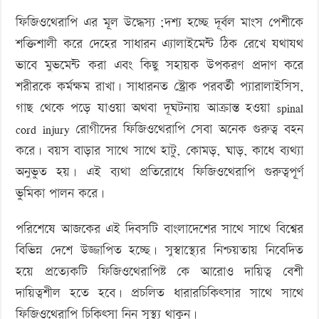
ফিজিওথেরাপি এর মূল উদ্ধেস্য ;দশ্য হচ্ছে দূর্বল মাংস পেশীকে
শক্তিশালী করে দেহের সাধারন এ্যালাইমেন্ট ঠিক রেখে যথাযথ
ভাবে মুভমেন্ট করা এবং কিছু সহায়ক উপকরণ প্রদাণ করে
শরীরকে কর্মক্ষম রাখা। সাধারনত স্ট্রোক পরবর্তী প্যারালাইসিস,
গাছ থেকে পড়ে যাওয়া অথবা দূঘটনায় আক্রান্ত হওয়া spinal
cord injury রোগীদের ফিজিওথেরাপি সেবা অনেক গুরুত্ব বহন
করে। বয়স বাড়ার সাথে সাথে হাটু, কোমড়, ঘাড়, কাধে ব্যথ্যা
অনুভুত হয়। এই ব্যথা প্রতিরোধে ফিজিওথেরাপি গুরুত্বপূর্ণ
ভুমিকা পালন করে।
পরিশেষে আজকের এই দিবসটি বাংলাদেশের সাথে সাথে বিশ্বের
বিভিন্ন দেশে উজ্জাপিত হচ্ছে। সুস্বাস্থ্যের নিশ্চয়তায় নিবেদিত
হয়ে প্রত্যেকটি ফিজিওথেরাপিষ্ট কে আরোও দায়িত্ব বেশী
দায়িত্বশীল হতে হবে। প্রচলিত ধারারচিকিৎসার সাথে সাথে
ফিজিওথেরাপি চিকিৎসা নিন সূস্থ্য থাকুন।