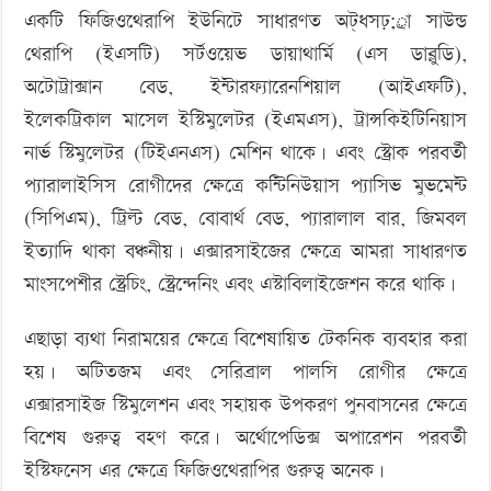
একটি ফিজিওথেরাপি ইউনিটে সাধারণত অট্ধসঢ়;্রা সাউন্ড
থেরাপি (ইএসটি) সর্টওয়েভ ডায়াথার্মি (এস ডাব্লুডি),
অটোট্রাক্সান বেড, ইন্টারফ্যারেনশিয়াল (আইএফটি),
ইলেকট্রিকাল মাসেল ইস্টিমুলেটর (ইএমএস), ট্রান্সকিইটিনিয়াস
নার্ভ স্টিমুলেটর (টিইএনএস) মেশিন থাকে। এবং স্ট্রোক পরবর্তী
প্যারালাইসিস রোগীদের ক্ষেত্রে কন্টিনিউয়াস প্যাসিভ মুভমেন্ট
(সিপিএম), ট্রিল্ট বেড, বোবার্থ বেড, প্যারালাল বার, জিমবল
ইত্যাদি থাকা বঞ্চনীয়। এক্সারসাইজের ক্ষেত্রে আমরা সাধারণত
মাংসপেশীর স্ট্রেচিং, স্ট্রেন্দেনিং এবং এস্টাবিলাইজেশন করে থাকি।
এছাড়া ব্যথা নিরাময়ের ক্ষেত্রে বিশেষায়িত টেকনিক ব্যবহার করা
হয়। অটিতজম এবং সেরিব্রাল পালসি রোগীর ক্ষেত্রে
এক্সারসাইজ স্টিমুলেশন এবং সহায়ক উপকরণ পুনবাসনের ক্ষেত্রে
বিশেষ গুরুত্ব বহণ করে। অর্থোপেডিক্স অপারেশন পরবর্তী
ইস্টিফনেস এর ক্ষেত্রে ফিজিওথেরাপির গুরুত্ব অনেক।