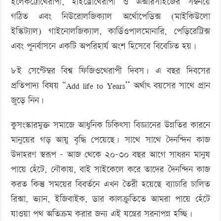
ইলেকট্রোথেরাপী, হাইড্রোথেরাপী ও এক্সারসাইজের সম্বনয়ে
গঠিত এবং নিউরোলজিক্যাল অর্থোপেডিক্স (মাইকিউলো
ইস্কিট্যাল) গাইনোলজিক্যাল, কার্ডিওপালমোনারি, পেড়িরেট্রিক্স
এবং পূনর্বাসনে একটি অপরিহার্য অংশ হিসেবে বিবেচিত হয়।
৮ই সেপ্টেম্বর বিশ্ব ফিজিওথেরাপী দিবস। এ বছর দিবসের
প্রতিপাদ্য বিষয় “Add life to Years’’ অর্থাৎ বয়সের সাথে প্রান
জুড়ে নিন।
কুসংস্কারমুক্ত সমাজে আধুনিক চিকিৎসা বিজ্ঞানের উন্নতির কারনে
মানুয়ের গড় আয়ু বৃদ্ধি পেয়েছে। সাথে সাথে দৈনন্দিন কাজ
উদাহরণ স্বরূপ – আজ থেকে ২০-৩০ বছর আগে সাধরন মানুষ
পায়ে হেঁটে, নৌকায়, বাই সাইকেলে করে তাদের দৈনন্দিন কাজ
করত কিন্তু সময়ের বিবর্তনে এখন তৈরী হয়েছে ব্যাচারি চালিত
রিক্সা, ভ্যান, ইজিবাইক, ডার কালক্রুতিতে আমরা পায়ে হেঁটে
যাওয়া পথ অতিক্রম করার জন্য এই যন্ত্রের সরনাপন্ন হচ্ছি।