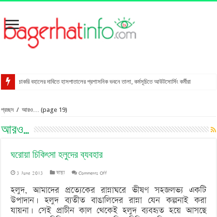
চাকরি বহালের দাবিতে হাসপাতালের প্রশাসনিক ভবনে তালা, কর্মসূচিতে আউটসোর্সিং কর্মীরা
রাখালগাছি বাজারে সোনালী ব্যাংকের নতুন উপশাখা
প্রচ্ছদ
/
আরও…
(page 19)
স্ত্রীকে শ্বাসরোধে হত্যার অভিযোগ, স্বামী আটক
আরও…
মোংলায় গ্রেপ্তার বিএনপি নেতার বাসা থেকে পিস্তল উদ্ধার
বাগেরহাটে আদালত কর্মচারীকে ইয়াবা দিয়ে ফাঁসানোর চেষ্টা
ঘরোয়া চিকিৎসা হলুদের ব্যবহার
মোরেলগঞ্জে কোডেকের এনগেজ প্রকল্পের অবহিতকরণ সভা
on
3 June 2013
স্বাস্থ্য
Comments Off
সুন্দরবনে ফাঁদসহ হরিণ শিকারী আটক
ঘরোয়া
হলুদ, আমাদের প্রত্যেকের রান্নাঘরে ভীষণ সহজলভ্য একটি
মহাসড়ক ঝুঁকি বাড়ছে বিশ্ব ঐতিহ্য ষাটগম্বুজ মসজিদের
উপাদান। হলুদ ব্যতীত বাঙালিদের রান্না যেন কল্পনাই করা
চিকিৎসা
বাগেরহাটে পুলিশের অভিযানে ৪টি আগ্নেয়াস্ত্রসহ আটক ১১
যায়না। সেই প্রাচীন কাল থেকেই হলুদ ব্যবহৃত হয়ে আসছে
হলুদের