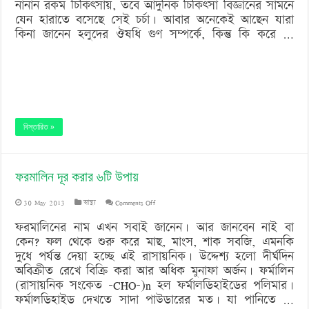
নানান রকম চিকিৎসায়, তবে আদুনিক চিকিৎসা বিজ্ঞানের সামনে
‘বড় নাশকতার জন্য’ অস্ত্র নিয়ে বাগেরহাটে ঢুকছিল তারা
যেন হারাতে বসেছে সেই চর্চা। আবার অনেকেই আছেন যারা
ব্যবহার
কিনা জানেন হলুদের ঔষধি গুণ সম্পর্কে, কিন্তু কি করে …
বিস্তারিত »
ফরমালিন দূর করার ৬টি উপায়
on
30 May 2013
স্বাস্থ্য
Comments Off
ফরমালিন
ফরমালিনের নাম এখন সবাই জানেন। আর জানবেন নাই বা
কেন? ফল থেকে শুরু করে মাছ, মাংস, শাক সবজি, এমনকি
দূর
দুধে পর্যন্ত দেয়া হচ্ছে এই রাসায়নিক। উদ্দেশ্য হলো দীর্ঘদিন
করার
অবিক্রীত রেখে বিক্রি করা আর অধিক মুনাফা অর্জন। ফর্মালিন
(রাসায়নিক সংকেত -CHO-)n হল ফর্মালডিহাইডের পলিমার।
৬টি
ফর্মালডিহাইড দেখতে সাদা পাউডারের মত। যা পানিতে …
উপায়