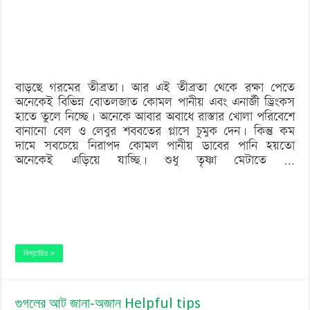
পানীয়
ডাবের
পানি
বাড়ছে গরমের তীব্রতা। আর এই তীব্রতা থেকে রক্ষা পেতে
অনেকেই বিভিন্ন বোতলজাত কোমল পানীয় এবং এনার্জী ড্রিংকস
হাতে তুলে নিচ্ছে। অনেকে আবার অবাধে রাস্তার খোলা পরিবেশে
বানানো বেল ও লেবুর শববতের গ্লাসে চুমুক দেন। কিন্তু কম
দামে সবচেয়ে নিরাপদ কোমল পানীয় ডাবের পানি হয়তো
অনেকেই এড়িয়ে যাচ্ছি। শুধু তৃষ্ণা মেটাতে …
বিস্তারিত »
গুগলের আট জানা-অজান Helpful tips