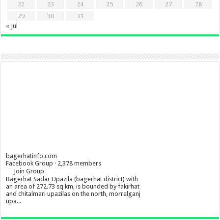
22
23
24
25
26
27
28
29
30
31
« Jul
bagerhatinfo.com
Facebook Group · 2,378 members
Join Group
Bagerhat Sadar Upazila (bagerhat district) with
an area of 272.73 sq km, is bounded by fakirhat
and chitalmari upazilas on the north, morrelganj
upa...