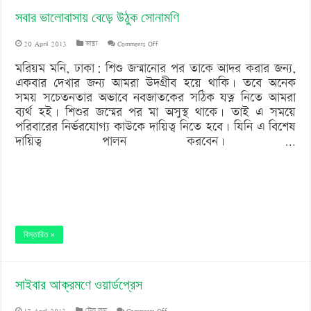
সবার ভালোবাসায় বেড়ে উঠুক সোনামণি
on
20 April 2013
স্বাস্থ্য
Comments Off
সবার
মরিয়ম মনি, ঢাকা: শিশু জন্মানোর পর তাকে আদর করার জন্য,
একবার দেখার জন্য আমরা উদগ্রীব হয়ে থাকি। তবে অনেক
ভালোবাসায়
সময় সচেতনতার অভাবে নবজাতকের সঠিক যত্ন নিতে আমরা
বেড়ে
ব্যর্থ হই। শিশুর জন্মের পর মা অসুস্থ থাকে। তাই এ সময়ে
পরিবারের নির্ভরযোগ্য কাউকে দায়িত্ব নিতে হবে। যিনি এ বিশেষ
উঠুক
দায়িত্ব পালন করবেন। …
সোনামণি
বিস্তারিত »
সাইবার আক্রমণে ওয়ার্ডপ্রেস
on
17 April 2013
টেক.কম
Comments Off