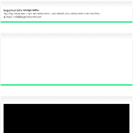
Bagerhat Info
সঙ্গে
থাকুন
আপনিও-
পড়ুন, লিখুন, মন্তব্য করুন —তুলে ধরুন আপনার ভাবনা। এবার আপনারই চোখে, আপনার চারপাশ দেখবে সারা বিশ্ব।
e
-mail:
info@bagerhatinfo.com