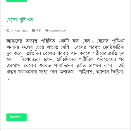
বেলের পুষ্টি গুন
on
24 April 2013
স্বাস্থ্য
Comments Off
বেলের
আমাদের অত্যন্ত পরিচিত একটি ফল বেল। বেলের পুষ্টিগুন
অন্যান্য ফলের চেয়ে অত্যন্ত বেশি। বেলের শরবত কোষ্ঠকাঠিন্য
পুষ্টি
দুর করে। প্রতিদিন বেলের শরবত পান করলে শরীরের ক্লান্তি দূর
গুন
হয় । বিশেষজ্ঞরা বলেন, প্রতিদিনের শারীরিক পরিশ্রেমের পর
একগ্লাস বেলের শরবত সারাদিনের ক্লান্তি প্রশমন করে। এই
ঋতুর ফলগুলোর মধ্যে বেল অন্যতম। পাইলস, অ্যানাল ফিস্টুলা,
…
বিস্তারিত »