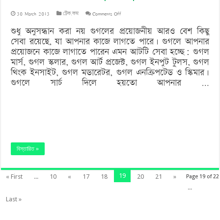
on
30 March 2013
টেক.কম
Comments Off
গুগলের
শুধু অনুসন্ধান করা নয় গুগলের প্রয়োজনীয় আরও বেশ কিছু
সেবা রয়েছে, যা আপনার কাজে লাগতে পারে। গুগলে আপনার
আট
প্রয়োজনে কাজে লাগাতে পারেন এমন আটটি সেবা হচ্ছে: গুগল
জানা-
মার্স, গুগল স্কলার, গুগল আর্ট প্রজেক্ট, গুগল ইনপুট টুলস, গুগল
থিংক ইনসাইট, গুগল মডারেটর, গুগল এনক্রিপটেড ও স্কিমার।
অজান
গুগলে সার্চ দিলে হয়তো আপনার …
Helpful
tips
বিস্তারিত »
19
« First
...
10
«
17
18
20
21
»
Page 19 of 22
...
Last »