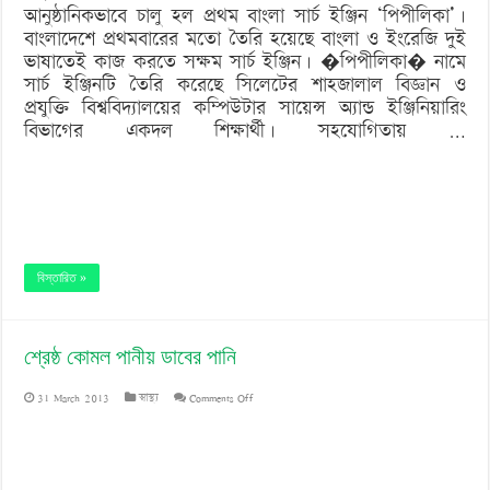
আনুষ্ঠানিকভাবে চালু হল প্রথম বাংলা সার্চ ইঞ্জিন ‘পিপীলিকা’।
দেশের
বাংলাদেশে প্রথমবারের মতো তৈরি হয়েছে বাংলা ও ইংরেজি দুই
প্রথম
ভাষাতেই কাজ করতে সক্ষম সার্চ ইঞ্জিন। �পিপীলিকা� নামে
সার্চ ইঞ্জিনটি তৈরি করেছে সিলেটের শাহজালাল বিজ্ঞান ও
সার্চ
প্রযুক্তি বিশ্ববিদ্যালয়ের কম্পিউটার সায়েন্স অ্যান্ড ইঞ্জিনিয়ারিং
ইঞ্জিন
বিভাগের একদল শিক্ষার্থী। সহযোগিতায় …
বিস্তারিত »
শ্রেষ্ঠ কোমল পানীয় ডাবের পানি
on
31 March 2013
স্বাস্থ্য
Comments Off
শ্রেষ্ঠ
কোমল