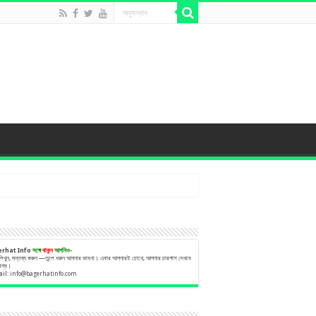
erhat Info
সঙ্গে
থাকুন
আপনিও-
 লিখুন, মন্তব্য করুন —তুলে ধরুন আপনার ভাবনা। এবার আপনারই চোখে, আপনার চারপাশ দেখবে
বিশ্ব।
ail:
info@bagerhatinfo.com