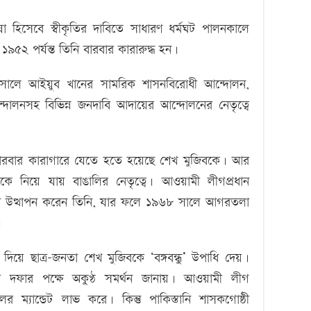
াষা হিসেবে স্বীকৃতির দাবিতে সাধারণ ধর্মঘট পালনকালে
 ১৯৫২ পর্যন্ত তিনি বারবার কারারুদ্ধ হন।
৯৫৮ সালে আইয়ুব খানের সামরিক শাসনবিরোধী আন্দোলন,
দোলনসহ বিভিন্ন জনদাবি আদায়ের আন্দোলনের নেতৃত্বে
ারবার কারাগারে যেতে হতে হয়েছে শেখ মুজিবকে। আর
াকে নিয়ে যায় বাঙালির নেতৃত্বে। আওয়ামী লীগপ্রধান
ি উত্থাপন করেন তিনি, যার ফলে ১৯৬৮ সালে আগরতলা
।
দিয়ে ছাত্র-জনতা শেখ মুজিবকে ‘বঙ্গবন্ধু’ উপাধি দেয়।
র ছয় দফার পক্ষে অকুণ্ঠ সমর্থন জানায়। আওয়ামী লীগ
ের ম্যান্ডেট লাভ করে। কিন্তু পাকিস্তানি শাসকগোষ্ঠী