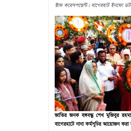
স্টাফ করেসপন্ডেন্ট | বাগেরহাট ইনফো ড
জাতির জনক বঙ্গবন্ধু শেখ মুজিবুর রহ
বাগেরহাটে নানা কর্মসূচির আয়োজন করা