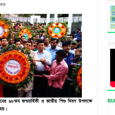
জাতির
টকম
জনকের
প্রতিকৃতিতে
বাগেরহাটবাসীর
শ্রদ্ধা
মানের ৯৮তম জন্মবার্ষিকী ও জাতীয় শিশু দিবস উপলক্ষে
Bul
 হয়।