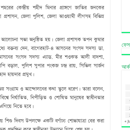
হরের কেন্দ্রীয় শহীদ মিনার প্রাঙ্গণে জাতির জনকের
জেলা প্রশাসন, জেলা পুলিশ, জেলা আওয়ামী লীগসহ বিভিন্ন
 ও আলোচনা সভা অনুষ্ঠিত হয়। জেলা প্রশাসক তপন কুমার
ফেস
 মধ্যে বক্তব্য দেন, বাগেরহাট-৪ আসনের সংসদ সদস্য ডা.
 আসনের সংসদ সদস্য এ্যাড. মীর শওকত আলী বাদশা,
পি বড়াল, পুলিশ সুপার পংকজ চন্দ্র রায়, সিভিল সার্জন
আর্
আহাদ হায়দার প্রমুখ।
িভিন্ন সংগ্রাম ও আন্দোলনের কথা তুলে ধরেণ। তারা বলেন,
বিশ্বে নির্যাতিত, নিপীড়িত ও শোষিত মানুষের স্বাধীনতার
ে এগিয়ে নিতে হবে।
 শিশু দিবস উপলক্ষে একটি বর্ণাঢ্য শোভাযাত্রা বের করা
« J
ড়ক প্রদক্ষিন করে স্বাধীনতা উদ্যানে গিয়ে শেষ হয়।