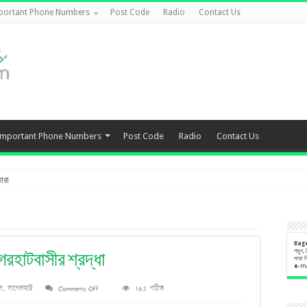
portant Phone Numbers
Post Code
Radio
Contact Us
Important Phone Numbers
Post Code
Radio
Contact Us
ারা
Bag
পড়ুন,
রহাটবাসীর শ্রদ্ধা
সারা 
e
-m
on
র
,
বাগেরহাট
Comments Off
163 পঠিত