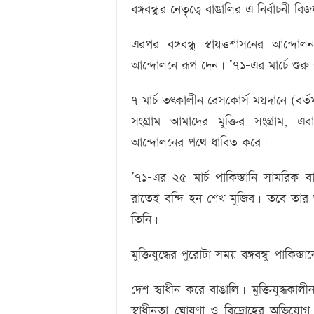
বঙ্গবন্ধুর নেতৃত্বে বাঙালির এ নির্বাচনী 
এরপর বঙ্গবন্ধু স্বায়ত্তশাসনের আন্দোল
আন্দোলনে রূপ দেন। ’৭১-এর মার্চে শ
৭ মার্চ তৎকালীন রেসকোর্স ময়দানে (বর্ত
সংগ্রাম আমাদের মুক্তির সংগ্রাম, এবা
আন্দোলনের পথে ধাবিত করে।
’৭১-এর ২৫ মার্চ পাকিস্তানি সামরিক ব
রাতেই বন্দি হন শেখ মুজিব। তবে তার আ
তিনি।
মুক্তিযুদ্ধের পুরোটা সময় বঙ্গবন্ধু পাকিস
দেশ স্বাধীন করে বাঙালি। মুক্তিযুদ্ধকা
স্বাধীনতা ঘোষণা ও বিদ্রোহের অভিযোগ