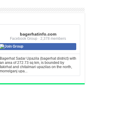
bagerhatinfo.com
Facebook Group · 2,378 members
Join Group
Bagerhat Sadar Upazila (bagerhat district) with
an area of 272.73 sq km, is bounded by
fakirhat and chitalmari upazilas on the north,
morrelganj upa...